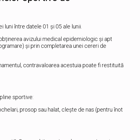
luni între datele 01 și 05 ale lunii.
u obținerea avizului medical epidemiologic și apt
rogramare) și prin completarea unei cereri de
onamentul, contravaloarea acestuia poate fi restituită
line sportive:
ochelari, prosop sau halat, clește de nas (pentru înot