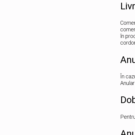
Liv
Comenz
comenz
în pro
cordon
Anu
În caz
Anular
Dob
Pentru
Anu