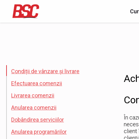
Cur
Condiții de vânzare și livrare
Ach
Efectuarea comenzii
Livrarea comenzii
Con
Anularea comenzii
În caz
Dobândirea serviciilor
necesa
client
Anularea programărilor
clienț