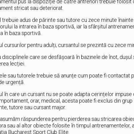
mentul pus la dispoziție de către antrenori trebuie folosit 
ment stricat sau deteriorat.
l trebuie adus de părinte sau tutore cu zece minute înainte
orului la intrarea în baza sportivă, iar la sfârșitul antrenamen
ea în baza sportivă.
ul cursurilor pentru adulți, cursantul se prezintă cu zece mi
 disciplinele care se desfășoară în bazinele de înot, dușul ș
rea lecției.
ele sau tutorele trebuie să anunțe cum poate fi contactat 
de urgență.
ul în care un cursant nu se poate adapta cerințelor impuse
mportament, orar, medical, acesta poate fi exclus din grup 
inte, tutore sau cursant major.
asumăm răspunderea pentru pierderea sau stricarea obiectel
ra sau al altor obiecte folosite în timpul antrenamentelor, 
tia Bucharest Sport Club Elite.