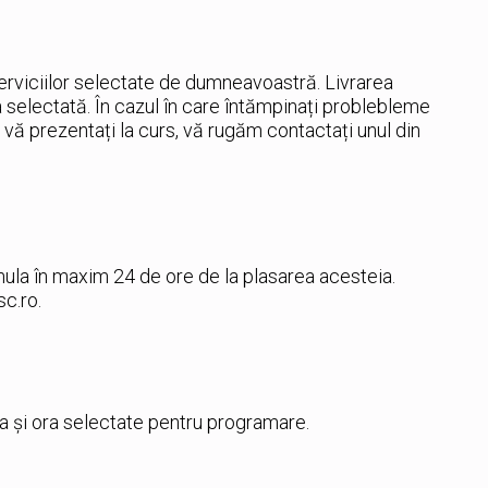
erviciilor selectate de dumneavoastră. Livrarea
a selectată. În cazul în care întămpinați problebleme
să vă prezentați la curs, vă rugăm contactați unul din
 anula în maxim 24 de ore de la plasarea acesteia.
c.ro.
ata și ora selectate pentru programare.