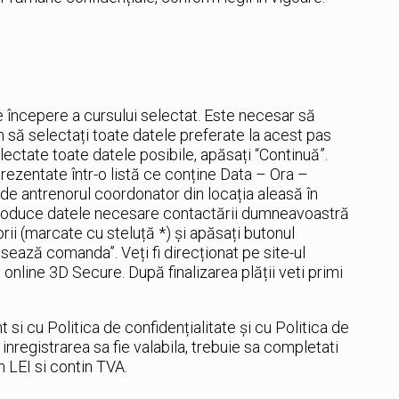
de începere a cursului selectat. Este necesar să
m să selectați toate datele preferate la acest pas
ectate toate datele posibile, apăsați “Continuă”.
rezentate într-o listă ce conține Data – Ora –
r de antrenorul coordonator din locația aleasă în
introduce datele necesare contactării dumneavoastră
rii (marcate cu steluță *) și apăsați butonul
sează comanda”. Veți fi direcționat pe site-ul
 online 3D Secure. După finalizarea plății veti primi
si cu Politica de confidențialitate și cu Politica de
nregistrarea sa fie valabila, trebuie sa completati
n LEI si contin TVA.