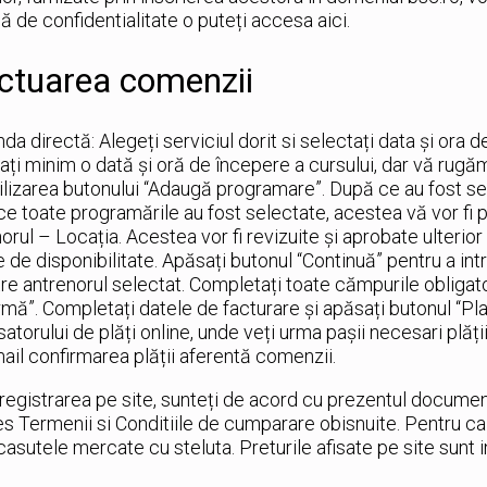
că de confidentialitate o puteți accesa aici.
ctuarea comenzii
a directă: Alegeți serviciul dorit si selectați data și ora 
ați minim o dată și oră de începere a cursului, dar vă rugă
tilizarea butonului “Adaugă programare”. După ce au fost sel
e toate programările au fost selectate, acestea vă vor fi p
orul – Locația. Acestea vor fi revizuite și aprobate ulterio
e de disponibilitate. Apăsați butonul “Continuă” pentru a 
re antrenorul selectat. Completați toate cămpurile obligato
rmă”. Completați datele de facturare și apăsați butonul “Pla
atorului de plăți online, unde veți urma pașii necesari plății
ail confirmarea plății aferentă comenzii.
nregistrarea pe site, sunteți de acord cu prezentul document 
s Termenii si Conditiile de cumparare obisnuite. Pentru ca i
casutele mercate cu steluta. Preturile afisate pe site sunt i