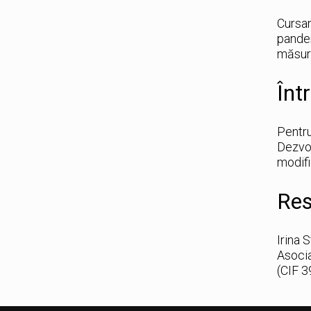
Cursan
pandem
măsuri
Înt
Pentru
Dezvol
modifi
Res
Irina 
Asocia
(CIF 3