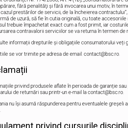
părare, fără penalităţi şi fără invocarea unui motiv, în ter
n cazul prestărilor de servicii, de la încheierea contractului”
urmă de uzură, să fie în cutia originală, cu toate accesoriil
ul trebuie împachetat exact cum a fost primit, iar costuril
sarea contravalorii serviciilor se va returna în termen de 
lte informații drepturile și obligațiile consumatorului veți g
iile se vor trimite pe adresa de email: contact@bsc.ro.
lamații
ațiile privind produsele aflate în perioada de garanție sa
arului de returnări sau printr-un e-mail la contact@bsc.ro.
ia nu își asumă răspunderea pentru eventualele greșeli ap
.
ulament privind cursurile discipli