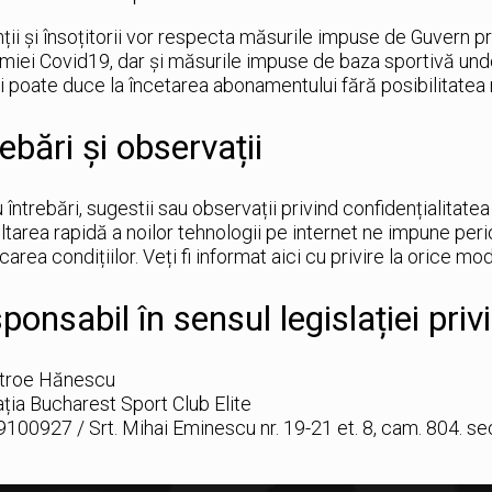
ții și însoțitorii vor respecta măsurile impuse de Guvern 
iei Covid19, dar și măsurile impuse de baza sportivă und
 poate duce la încetarea abonamentului fără posibilitatea 
rebări și observații
 întrebări, sugestii sau observații privind confidențialitatea
tarea rapidă a noilor tehnologii pe internet ne impune perio
carea condițiilor. Veți fi informat aici cu privire la orice modi
ponsabil în sensul legislației priv
Stroe Hănescu
ția Bucharest Sport Club Elite
9100927 / Srt. Mihai Eminescu nr. 19-21 et. 8, cam. 804. se