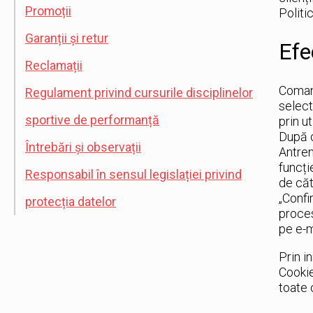
Promoții
Politi
Garanții și retur
Efe
Reclamații
Comand
Regulament privind cursurile disciplinelor
select
sportive de performanță
prin u
După c
Întrebări și observații
Antren
funcți
Responsabil în sensul legislației privind
de căt
„Confi
protecția datelor
proces
pe e-m
Prin i
Cookie
toate 