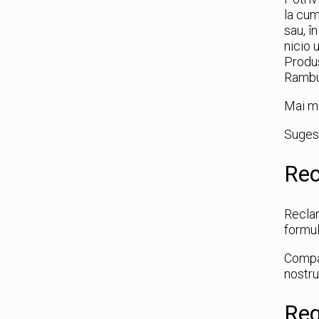
la cum
sau, î
nicio 
Produs
Rambur
Mai mu
Sugest
Rec
Reclam
formul
Compan
nostru
Reg