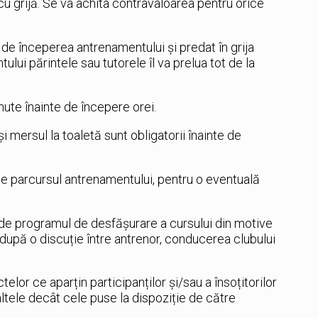
cu grijă. Se va achita contravaloarea pentru orice
 de începerea antrenamentului și predat în grija
tului părintele sau tutorele îl va prelua tot de la
nute înainte de începere orei.
i mersul la toaletă sunt obligatorii înainte de
pe parcursul antrenamentului, pentru o eventuală
 de programul de desfășurare a cursului din motive
după o discuție între antrenor, conducerea clubului
or ce aparțin participanților și/sau a însoțitorilor
altele decât cele puse la dispoziție de către