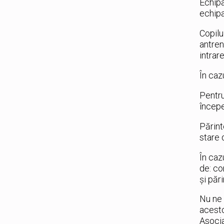
Echipa
echipa
Copilu
antren
intrar
În caz
Pentru
începe
Părint
stare 
În caz
de: co
și păr
Nu ne 
acesto
Asocia