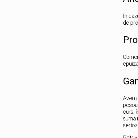
În caz
de pr
Pro
Comenz
epuiza
Gar
Avem î
pesoan
curs, 
suma r
serioz
Potriv