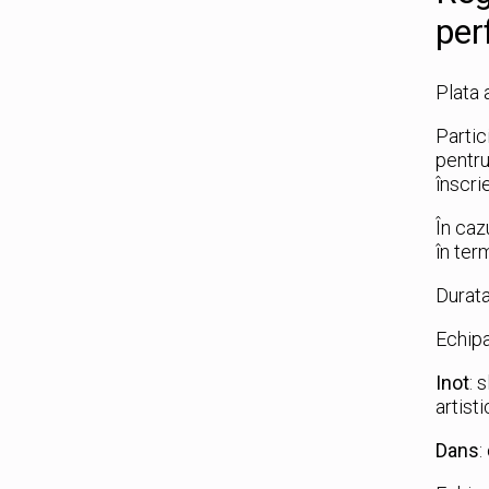
per
Plata 
Partic
pentru
înscri
În caz
în ter
Durata
Echipa
Inot
: 
artisti
Dans
: