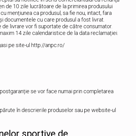
men de 10 zile lucrătoare de la primirea produsului
, cu mențiunea ca produsul, sa fie nou, intact, fara
e și documentele cu care produsul a fost livrat.
e de livrare vor fi suportate de către consumator.
maxim 14 zile calendaristice de la data reclamației.
asi pe site-ul http://anpc.ro/
u postgaranție se vor face numai prin completarea
ărute în descrierile produselor sau pe website-ul
nelor sportive de