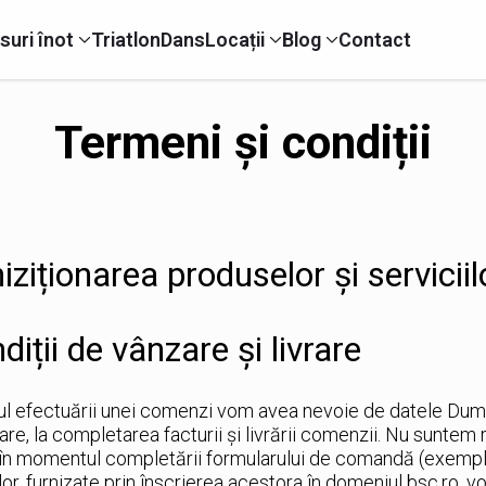
suri înot
Triatlon
Dans
Locații
Blog
Contact
Termeni și condiții
iziționarea produselor și serviciil
diții de vânzare și livrare
ul efectuării unei comenzi vom avea nevoie de datele Dum
re, la completarea facturii și livrării comenzii. Nu suntem
 în momentul completării formularului de comandă (exemplu
ilor, furnizate prin înscrierea acestora în domeniul bsc.ro, 