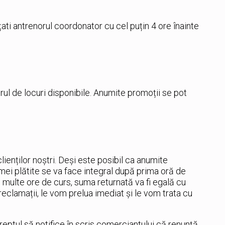
ati antrenorul coordonator cu cel puțin 4 ore înainte
ul de locuri disponibile. Anumite promoții se pot
lienților noștri. Deși este posibil ca anumite
mei plătite se va face integral după prima oră de
multe ore de curs, suma returnată va fi egală cu
clamații, le vom prelua imediat și le vom trata cu
reptul să notifice în scris comerciantului că renunţă