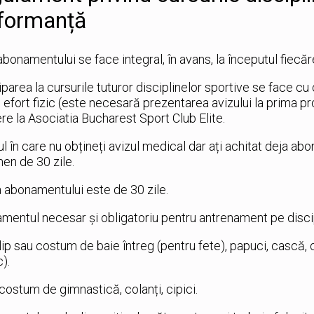
formanță
abonamentului se face integral, în avans, la începutul fiecărei 
iparea la cursurile tuturor disciplinelor sportive se face c
 efort fizic (este necesară prezentarea avizului la prima p
ere la Asociatia Bucharest Sport Club Elite.
ul în care nu obțineți avizul medical dar ați achitat deja ab
men de 30 zile.
 abonamentului este de 30 zile.
mentul necesar şi obligatoriu pentru antrenament pe discip
slip sau costum de baie întreg (pentru fete), papuci, cască, 
c).
 costum de gimnastică, colanți, cipici.