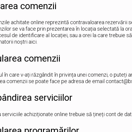
rarea comenzii
ile achitate online reprezintă contravaloarea rezervării s
ilor se va face prin prezentarea în locația selectată la or
cesul de identificare al locației, sau a orei la care trebuie 
atorii noștri aici.
larea comenzii
ul în care v-ați răzgândit în privința unei comenzi, o puteți
ea comenzii se poate face pe adresa de email contact@bs
ândirea serviciilor
 serviciile achiziționate online trebuie să țineți cont de d
larea programărilor