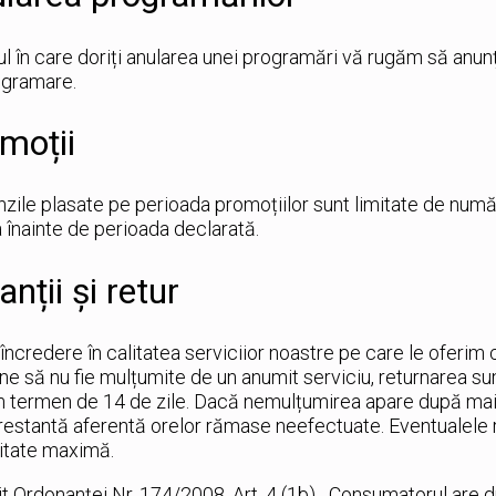
ul în care doriți anularea unei programări vă rugăm să anunț
ogramare.
moții
ile plasate pe perioada promoțiilor sunt limitate de număr
 înainte de perioada declarată.
anții și retur
ncredere în calitatea serviciior noastre pe care le oferim c
e să nu fie mulțumite de un anumit serviciu, returnarea su
în termen de 14 de zile. Dacă nemulțumirea apare după mai 
estantă aferentă orelor rămase neefectuate. Eventualele re
itate maximă.
it Ordonanţei Nr. 174/2008, Art .4 (1b), „Consumatorul are d