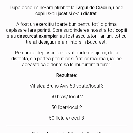
Dupa concurs ne-am plimbat la
Targul de Craciun
, unde
copiii
s-au
jucat
si s-au
distrat
.
A fost un
exercitiu
foarte bun pentru toti, o prima
deplasare fara
parinti
. Spre surprinderea noastra toti
copiii
s-au
descurcat exemplar,
au fost ascultatori, iar luni, tot cu
trenul desigur, ne-am intors in Bucuresti.
Pe durata deplasarii am avut parte de ajutor, de la
distanta, din partea parintilor si fratilor mai mari, iar pe
aceasta cale dorim sa le multumim tuturor.
Rezultate:
Mihalca Bruno Aviv 50 spate/locul 3
50 bras/ locul 2
50 liber/locul 2
50 fluture/locul 3