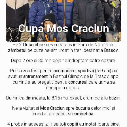
Cupa Mos Craciun
Pe
2 Decembrie
ne-am strans in Gara de Nord si cu
zâmbetul
pe buze ne-am urcat in tren, destinatia
Brasov
.
Dupa 2 ore si 30 min deja ne indreptam către cazare.
Prima zi a fost pentru
acomodare
,
sportivii
(6-9 ani) au
avut un
antrenament
in Bazinul Olimpic de la Brasov, apoi
cuminti s-au pregatiti pentru
concursul
care urma sa
inceapa a doua zi.
Duminica dimineața, la 8:15 mai exact, eram deja la
bazin
.
Ne-a vizitat si
Mos Craciun
spre
bucuria
celor mici si
imediat a inceput si
competitia
.
4 probe in aceeași zi, insa toti
copiii
au
inotat
foarte bine.